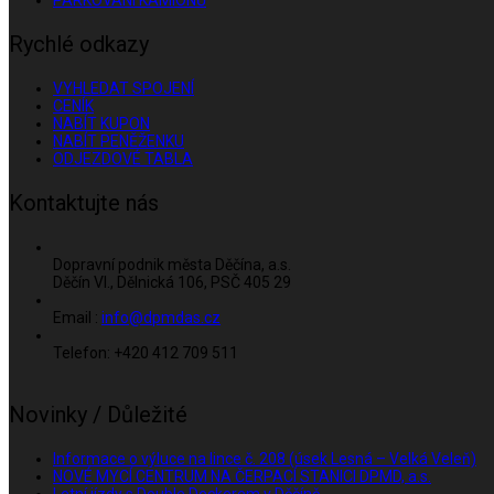
Rychlé odkazy
VYHLEDAT SPOJENÍ
CENÍK
NABÍT KUPON
NABÍT PENĚŽENKU
ODJEZDOVÉ TABLA
Kontaktujte nás
Dopravní podnik města Děčína, a.s.
Děčín VI., Dělnická 106, PSČ 405 29
Email :
info@dpmdas.cz
Telefon: +420 412 709 511
Novinky / Důležité
Informace o výluce na lince č. 208 (úsek Lesná – Velká Veleň)
NOVÉ MYCÍ CENTRUM NA ČERPACÍ STANICI DPMD, a.s.
Letní jízdy s Double Deckerem v Děčíně