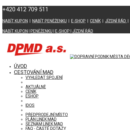
+420 412 709 511
NABÍT KUPON
|
NABÍT PENĚŽENKU
|
E-SHOP
|
CENÍK
|
JÍZDNÍ ŘÁD
NABÍT KUPON
|
PENĚŽENKU
|
E-SHOP
|
JÍZDNÍ ŘÁD
ÚVOD
CESTOVÁNÍ MAD
VYHLEDAT SPOJENÍ
AKTUÁLNĚ
CENÍK
ESHOP
IDOS
PŘEDPRODEJNÍ MÍSTO
PLÁN LINEK MAD
SEZNAM LINEK MAD
FAQ - ČASTÉ DOTAZY