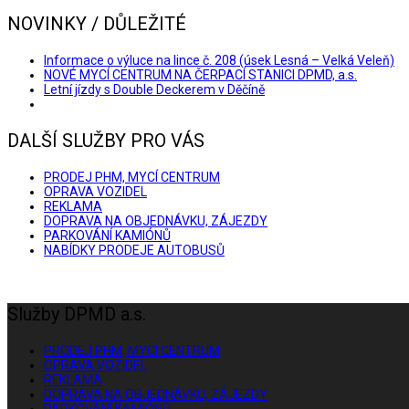
NOVINKY / DŮLEŽITÉ
Informace o výluce na lince č. 208 (úsek Lesná – Velká Veleň)
NOVÉ MYCÍ CENTRUM NA ČERPACÍ STANICI DPMD, a.s.
Letní jízdy s Double Deckerem v Děčíně
DALŠÍ SLUŽBY PRO VÁS
PRODEJ PHM, MYCÍ CENTRUM
OPRAVA VOZIDEL
REKLAMA
DOPRAVA NA OBJEDNÁVKU, ZÁJEZDY
PARKOVÁNÍ KAMIÓNŮ
NABÍDKY PRODEJE AUTOBUSŮ
Služby DPMD a.s.
PRODEJ PHM, MYCÍ CENTRUM
OPRAVA VOZIDEL
REKLAMA
DOPRAVA NA OBJEDNÁVKU, ZÁJEZDY
PARKOVÁNÍ KAMIÓNŮ