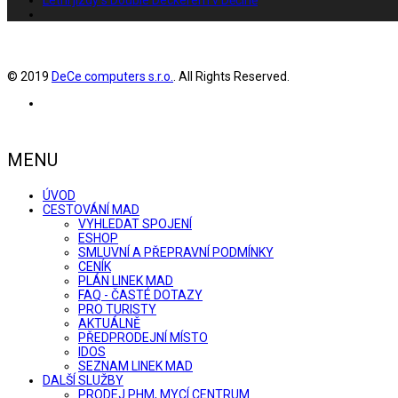
© 2019
DeCe computers s.r.o.
. All Rights Reserved.
MENU
ÚVOD
CESTOVÁNÍ MAD
VYHLEDAT SPOJENÍ
ESHOP
SMLUVNÍ A PŘEPRAVNÍ PODMÍNKY
CENÍK
PLÁN LINEK MAD
FAQ - ČASTÉ DOTAZY
PRO TURISTY
AKTUÁLNĚ
PŘEDPRODEJNÍ MÍSTO
IDOS
SEZNAM LINEK MAD
DALŠÍ SLUŽBY
PRODEJ PHM, MYCÍ CENTRUM