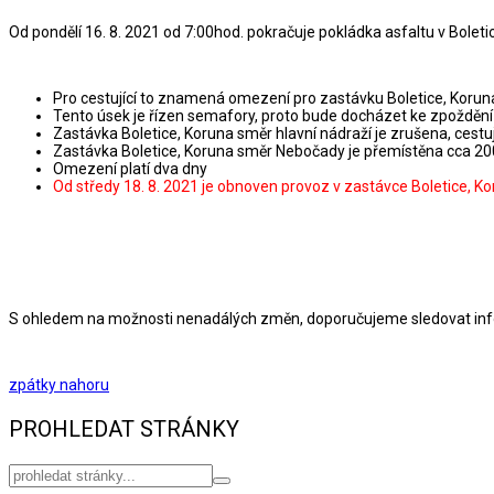
Od pondělí 16. 8. 2021 od 7:00hod. pokračuje pokládka asfaltu v Boletic
Pro cestující to znamená omezení pro zastávku Boletice, Korun
Tento úsek je řízen semafory, proto bude docházet ke zpoždění n
Zastávka Boletice, Koruna směr hlavní nádraží je zrušena, cestují
Zastávka Boletice, Koruna směr Nebočady je přemístěna cca 
Omezení platí dva dny
Od středy 18. 8. 2021 je obnoven provoz v zastávce Boletice, K
S ohledem na možnosti nenadálých změn, doporučujeme sledovat i
zpátky nahoru
PROHLEDAT STRÁNKY