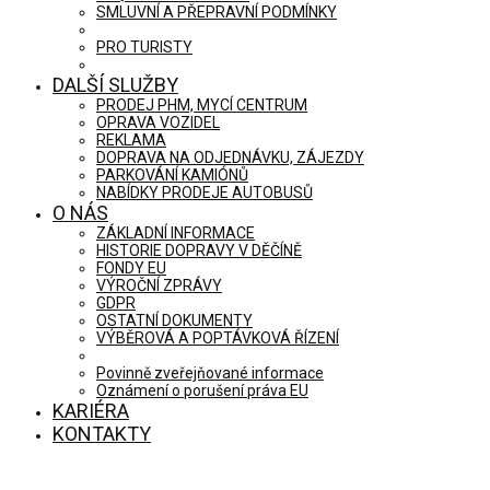
SMLUVNÍ A PŘEPRAVNÍ PODMÍNKY
PRO TURISTY
DALŠÍ SLUŽBY
PRODEJ PHM, MYCÍ CENTRUM
OPRAVA VOZIDEL
REKLAMA
DOPRAVA NA ODJEDNÁVKU, ZÁJEZDY
PARKOVÁNÍ KAMIÓNŮ
NABÍDKY PRODEJE AUTOBUSŮ
O NÁS
ZÁKLADNÍ INFORMACE
HISTORIE DOPRAVY V DĚČÍNĚ
FONDY EU
VÝROČNÍ ZPRÁVY
GDPR
OSTATNÍ DOKUMENTY
VÝBĚROVÁ A POPTÁVKOVÁ ŘÍZENÍ
Povinně zveřejňované informace
Oznámení o porušení práva EU
KARIÉRA
KONTAKTY