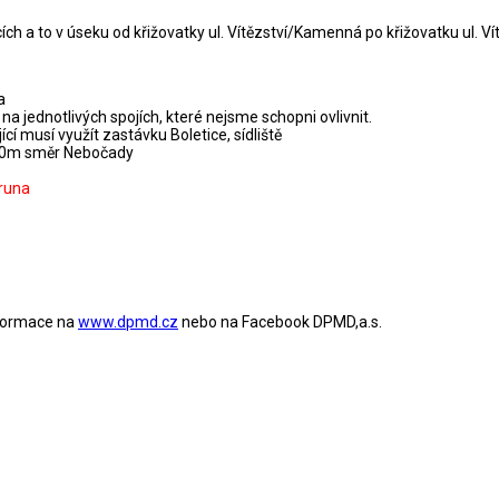
ích a to v úseku od křižovatky ul. Vítězství/Kamenná po křižovatku ul. V
a
a jednotlivých spojích, které nejsme schopni ovlivnit.
cí musí využít zastávku Boletice, sídliště
200m směr Nebočady
oruna
nformace na
www.dpmd.cz
nebo na Facebook DPMD,a.s.