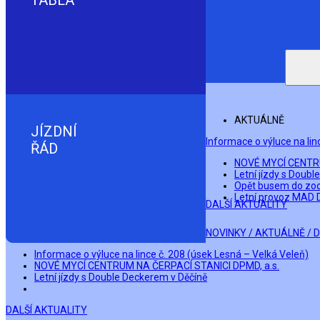
TABLA
AKTUÁLNĚ
JÍZDNÍ
Informace o výluce na lin
ŘÁD
NOVÉ MYCÍ CENTRU
Letní jízdy s Doub
Opět busem do zoo: 
Letní provoz MAD 
DALŠÍ AKTUALITY
NOVINKY / AKTUÁLNĚ / 
Informace o výluce na lince č. 208 (úsek Lesná – Velká Veleň)
NOVÉ MYCÍ CENTRUM NA ČERPACÍ STANICI DPMD, a.s.
Letní jízdy s Double Deckerem v Děčíně
DALŠÍ AKTUALITY