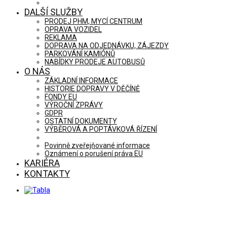
DALŠÍ SLUŽBY
PRODEJ PHM, MYCÍ CENTRUM
OPRAVA VOZIDEL
REKLAMA
DOPRAVA NA ODJEDNÁVKU, ZÁJEZDY
PARKOVÁNÍ KAMIÓNŮ
NABÍDKY PRODEJE AUTOBUSŮ
O NÁS
ZÁKLADNÍ INFORMACE
HISTORIE DOPRAVY V DĚČÍNĚ
FONDY EU
VÝROČNÍ ZPRÁVY
GDPR
OSTATNÍ DOKUMENTY
VÝBĚROVÁ A POPTÁVKOVÁ ŘÍZENÍ
Povinně zveřejňované informace
Oznámení o porušení práva EU
KARIÉRA
KONTAKTY