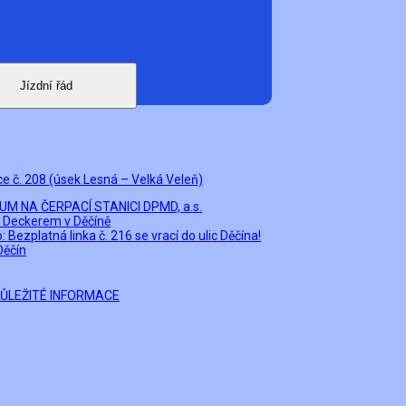
Jízdní řád
ce č. 208 (úsek Lesná – Velká Veleň)
M NA ČERPACÍ STANICI DPMD, a.s.
le Deckerem v Děčíně
Bezplatná linka č. 216 se vrací do ulic Děčína!
Děčín
DŮLEŽITÉ INFORMACE