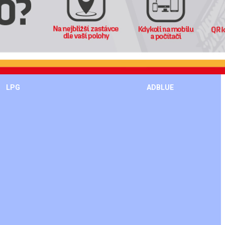
LPG
ADBLUE