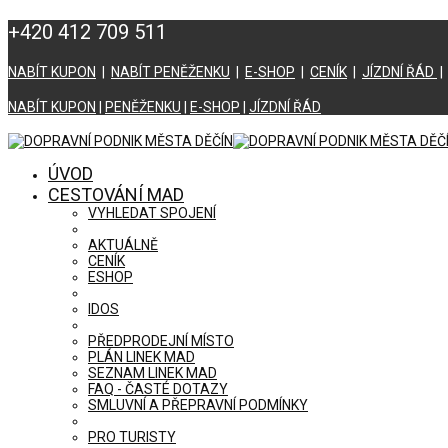
+420 412 709 511
NABÍT KUPON
|
NABÍT PENĚŽENKU
|
E-SHOP
|
CENÍK
|
JÍZDNÍ ŘÁD
NABÍT KUPON
|
PENĚŽENKU
|
E-SHOP
|
JÍZDNÍ ŘÁD
ÚVOD
CESTOVÁNÍ MAD
VYHLEDAT SPOJENÍ
AKTUÁLNĚ
CENÍK
ESHOP
IDOS
PŘEDPRODEJNÍ MÍSTO
PLÁN LINEK MAD
SEZNAM LINEK MAD
FAQ - ČASTÉ DOTAZY
SMLUVNÍ A PŘEPRAVNÍ PODMÍNKY
PRO TURISTY