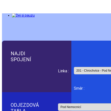
NAJDI
SPOJENÍ
Linka :
Směr :
ODJEZDOVÁ