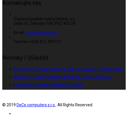
Kontaktujte nás
Dopravní podnik města Děčína, a.s.
Děčín VI., Dělnická 106, PSČ 405 29
Email :
info@dpmdas.cz
Telefon: +420 412 709 511
Novinky / Důležité
Informace o výluce na lince č. 208 (úsek Lesná – Velká Veleň)
NOVÉ MYCÍ CENTRUM NA ČERPACÍ STANICI DPMD, a.s.
Letní jízdy s Double Deckerem v Děčíně
© 2019
DeCe computers s.r.o.
. All Rights Reserved.