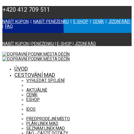
+420 412 709 511
NABÍT KUPON
|
NABÍT PENĚŽENKU
|
E-SHOP
|
CENÍK
|
JÍZDNÍ ŘÁD
|
FAQ
NABÍT KUPON
|
PENĚŽENKU
|
E-SHOP
|
JÍZDNÍ ŘÁD
ÚVOD
CESTOVÁNÍ MAD
VYHLEDAT SPOJENÍ
AKTUÁLNĚ
CENÍK
ESHOP
IDOS
PŘEDPRODEJNÍ MÍSTO
PLÁN LINEK MAD
SEZNAM LINEK MAD
FAQ - ČASTÉ DOTAZY