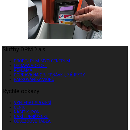
Služby DPMD a.s.
PRODEJ PHM, MYCÍ CENTRUM
OPRAVA VOZIDEL
REKLAMA
DOPRAVA NA OBJEDNÁVKU, ZÁJEZDY
PARKOVÁNÍ KAMIÓNŮ
Rychlé odkazy
VYHLEDAT SPOJENÍ
CENÍK
NABÍT KUPON
NABÍT PENĚŽENKU
ODJEZDOVÉ TABLA