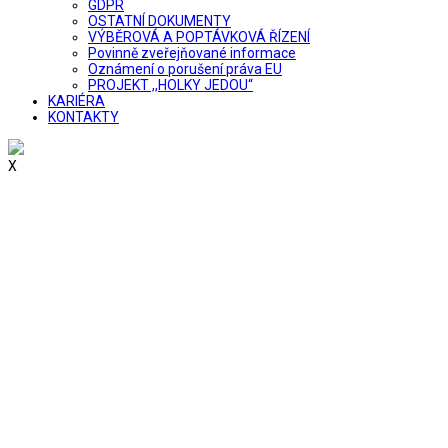
GDPR
OSTATNÍ DOKUMENTY
VÝBĚROVÁ A POPTÁVKOVÁ ŘÍZENÍ
Povinně zveřejňované informace
Oznámení o porušení práva EU
PROJEKT ,,HOLKY JEDOU“
KARIÉRA
KONTAKTY
X