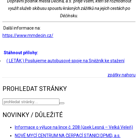
Dopravní podnik města Děčína, a.s. přeje všem, kteří se rozhodnout
využít služeb skibusu spoustu krásných zážitků na jejich cestách po
Děčínsku.
Další informace na:
https://www.mmdecin.cz/
Stáhnout přílohy:
( LETÁK ) Posilujeme autobusové spoje na Sněžník ke stažení
zpátky nahoru
PROHLEDAT STRÁNKY
NOVINKY / DŮLEŽITÉ
Informace o výluce na lince č. 208 (úsek Lesná – Velká Veleň)
NOVÉ MYCÍ CENTRUM NA ČERPACÍ STANICI DPMD, a.s.