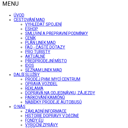
MENU
ÚVOD
CESTOVÁNÍ MAD
VYHLEDAT SPOJENÍ
ESHOP
SMLUVNÍ A PŘEPRAVNÍ PODMÍNKY
CENÍK
PLÁN LINEK MAD
FAQ - ČASTÉ DOTAZY
PRO TURISTY
AKTUÁLNĚ
PŘEDPRODEJNÍ MÍSTO
IDOS
SEZNAM LINEK MAD
DALŠÍ SLUŽBY
PRODEJ PHM, MYCÍ CENTRUM
OPRAVA VOZIDEL
REKLAMA
DOPRAVA NA ODJEDNÁVKU, ZÁJEZDY
PARKOVÁNÍ KAMIÓNŮ
NABÍDKY PRODEJE AUTOBUSŮ
O NÁS
ZÁKLADNÍ INFORMACE
HISTORIE DOPRAVY V DĚČÍNĚ
FONDY EU
VÝROČNÍ ZPRÁVY