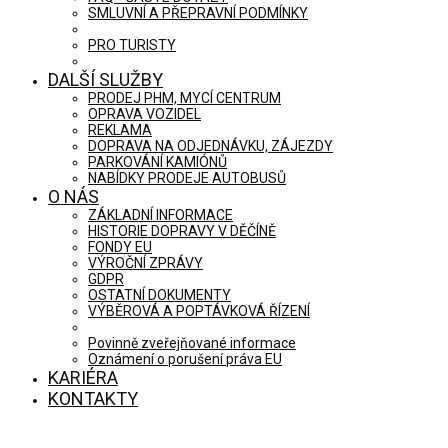
SMLUVNÍ A PŘEPRAVNÍ PODMÍNKY
PRO TURISTY
DALŠÍ SLUŽBY
PRODEJ PHM, MYCÍ CENTRUM
OPRAVA VOZIDEL
REKLAMA
DOPRAVA NA ODJEDNÁVKU, ZÁJEZDY
PARKOVÁNÍ KAMIÓNŮ
NABÍDKY PRODEJE AUTOBUSŮ
O NÁS
ZÁKLADNÍ INFORMACE
HISTORIE DOPRAVY V DĚČÍNĚ
FONDY EU
VÝROČNÍ ZPRÁVY
GDPR
OSTATNÍ DOKUMENTY
VÝBĚROVÁ A POPTÁVKOVÁ ŘÍZENÍ
Povinně zveřejňované informace
Oznámení o porušení práva EU
KARIÉRA
KONTAKTY