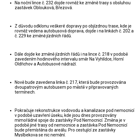
Na noční lince č. 232 dojde rovněž ke změně trasy s obsluhou
zastávek Oblouková, Březová.
Z důvodu odklonu veškeré dopravy po objízdnou trase, kde je
rovněž vedena autobusová doprava, dojde i na linkách č. 202 a
č. 229 ke změně jízdních řádů.
Dále dojde ke změně jízdních řádů i na lince č. 218 v podobě
zavedením hodinového intervalu směr Na Vyhlídce, Horní
Oldřichov a Autobusové nádraží.
Nově bude zavedena linka č. 217, která bude provozována
dvoupatrovým autobusem po městě v připravovaných
termínech.
Pokračuje rekonstrukce vodovodu a kanalizace pod nemocnicí
v podobě uzavření úseku, kde jsou dnes provozovány
mimořádné spoje do zastávky Pod Nemocnicí. Změna je v
podobě jiné trasy od nemocnice a zastávka Pod Nemocnicí
bude přemístěna do areálu. Pro cestující ze zastávky
Myslbekova se nic nemění.