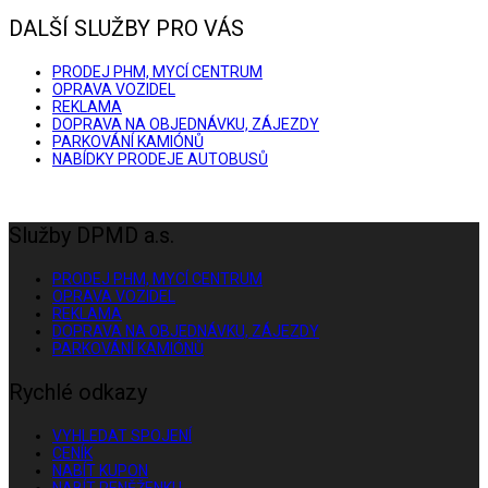
DALŠÍ SLUŽBY PRO VÁS
PRODEJ PHM, MYCÍ CENTRUM
OPRAVA VOZIDEL
REKLAMA
DOPRAVA NA OBJEDNÁVKU, ZÁJEZDY
PARKOVÁNÍ KAMIÓNŮ
NABÍDKY PRODEJE AUTOBUSŮ
Služby DPMD a.s.
PRODEJ PHM, MYCÍ CENTRUM
OPRAVA VOZIDEL
REKLAMA
DOPRAVA NA OBJEDNÁVKU, ZÁJEZDY
PARKOVÁNÍ KAMIÓNŮ
Rychlé odkazy
VYHLEDAT SPOJENÍ
CENÍK
NABÍT KUPON
NABÍT PENĚŽENKU