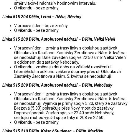
směr vlakové nádraží v hodinovém intervalu.
O víkendu - beze změny
Linka 515 204 Děčín, Letná – Děčín, Březiny
V pracovní den - beze změny
O víkendu - beze změny
Linka 515 208 Děčín, Autobusové nádraží – Děčín, Velká Veleň
V pracovní den – změna trasy linky s obsluhou zastávek
Oblouková a Kaufland. Zastávky Žerotínova a Nám. 5. května
se neobsluhují. Dále zaveden spoj ve 22:50 směr Velká Veleň
s odklonem do zastávky Nebočady.
O víkendu - změna jízdní doby na základě uzavření ul.
Litoměřická a odklonu veškeré dopravy přes ul. Oblouková.
Zastávky Žerotínova a Nám. 5. května se neobsluhují.
Linka 515 209 Děčín, Autobusové nádraží – Děčín, Nebočady
V pracovní den – změna trasy linky s obsluhou zastávek
Oblouková a Kaufland. Zastávky Žerotínova a Nám. 5. května
se neobsluhují. Výjimka je přímý spoj v 5:20, který ze zastávky
Březová (5:33) pokračuje přes Nový most do zastávky
Dopravní podnik. Zrušen spoj ve 22:40 směr Nebočady,
cestující mohou využít spoje linky č. 208 ve 22:50.
O víkendu - beze změny
Linka 515 210 Děčín, Krásný Studenec – Děčín, Maxičky