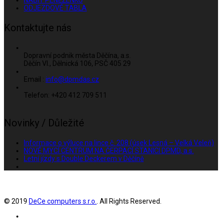
ODJEZDOVÉ TABLA
Kontaktujte nás
Dopravní podnik města Děčína, a.s.
Děčín VI., Dělnická 106, PSČ 405 29
Email :
info@dpmdas.cz
Telefon: +420 412 709 511
Novinky / Důležité
Informace o výluce na lince č. 208 (úsek Lesná – Velká Veleň)
NOVÉ MYCÍ CENTRUM NA ČERPACÍ STANICI DPMD, a.s.
Letní jízdy s Double Deckerem v Děčíně
© 2019
DeCe computers s.r.o.
. All Rights Reserved.