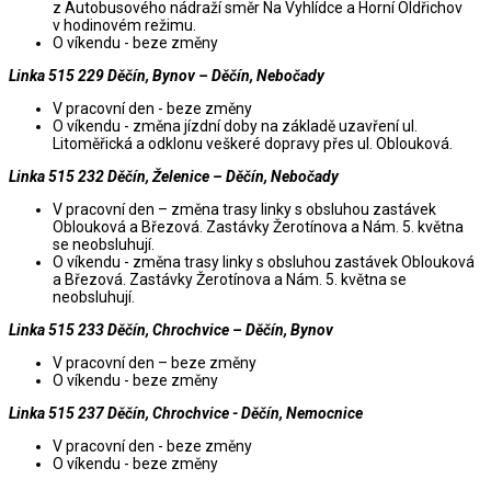
z Autobusového nádraží směr Na Vyhlídce a Horní Oldřichov
v hodinovém režimu.
O víkendu - beze změny
Linka 515 229 Děčín, Bynov – Děčín, Nebočady
V pracovní den - beze změny
O víkendu - změna jízdní doby na základě uzavření ul.
Litoměřická a odklonu veškeré dopravy přes ul. Oblouková.
Linka 515 232 Děčín, Želenice – Děčín, Nebočady
V pracovní den – změna trasy linky s obsluhou zastávek
Oblouková a Březová. Zastávky Žerotínova a Nám. 5. května
se neobsluhují.
O víkendu - změna trasy linky s obsluhou zastávek Oblouková
a Březová. Zastávky Žerotínova a Nám. 5. května se
neobsluhují.
Linka 515 233 Děčín, Chrochvice – Děčín, Bynov
V pracovní den – beze změny
O víkendu - beze změny
Linka 515 237 Děčín, Chrochvice - Děčín, Nemocnice
V pracovní den - beze změny
O víkendu - beze změny