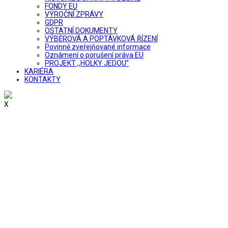
FONDY EU
VÝROČNÍ ZPRÁVY
GDPR
OSTATNÍ DOKUMENTY
VÝBĚROVÁ A POPTÁVKOVÁ ŘÍZENÍ
Povinně zveřejňované informace
Oznámení o porušení práva EU
PROJEKT ,,HOLKY JEDOU“
KARIÉRA
KONTAKTY
X