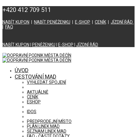
+420 412 709 511
NABÍT KUPON
|
NABÍT PENĚŽENKU
|
E-SHOP
|
CENÍK
|
JÍZDNÍ ŘÁD
|
FAQ
NABÍT KUPON
|
PENĚŽENKU
|
E-SHOP
|
JÍZDNÍ ŘÁD
ÚVOD
CESTOVÁNÍ MAD
VYHLEDAT SPOJENÍ
AKTUÁLNĚ
CENÍK
ESHOP
IDOS
PŘEDPRODEJNÍ MÍSTO
PLÁN LINEK MAD
SEZNAM LINEK MAD
FAQ - ČASTÉ DOTAZY