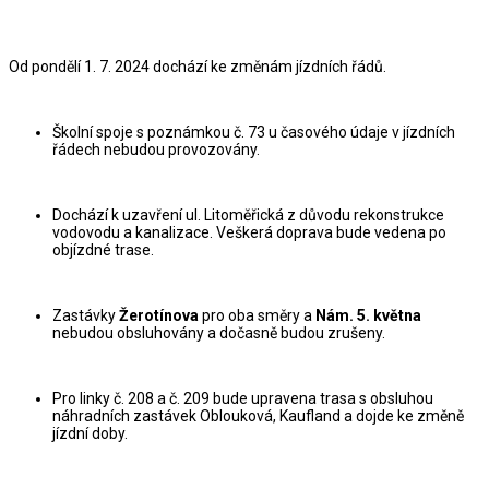
Od pondělí 1. 7. 2024 dochází ke změnám jízdních řádů.
Školní spoje s poznámkou č. 73 u časového údaje v jízdních
řádech nebudou provozovány.
Dochází k uzavření ul. Litoměřická z důvodu rekonstrukce
vodovodu a kanalizace. Veškerá doprava bude vedena po
objízdné trase.
Zastávky
Žerotínova
pro oba směry a
Nám. 5. května
nebudou obsluhovány a dočasně budou zrušeny.
Pro linky č. 208 a č. 209 bude upravena trasa s obsluhou
náhradních zastávek Oblouková, Kaufland a dojde ke změně
jízdní doby.