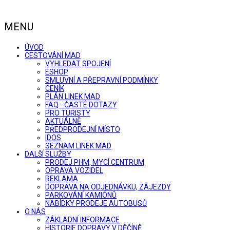
MENU
ÚVOD
CESTOVÁNÍ MAD
VYHLEDAT SPOJENÍ
ESHOP
SMLUVNÍ A PŘEPRAVNÍ PODMÍNKY
CENÍK
PLÁN LINEK MAD
FAQ - ČASTÉ DOTAZY
PRO TURISTY
AKTUÁLNĚ
PŘEDPRODEJNÍ MÍSTO
IDOS
SEZNAM LINEK MAD
DALŠÍ SLUŽBY
PRODEJ PHM, MYCÍ CENTRUM
OPRAVA VOZIDEL
REKLAMA
DOPRAVA NA ODJEDNÁVKU, ZÁJEZDY
PARKOVÁNÍ KAMIÓNŮ
NABÍDKY PRODEJE AUTOBUSŮ
O NÁS
ZÁKLADNÍ INFORMACE
HISTORIE DOPRAVY V DĚČÍNĚ