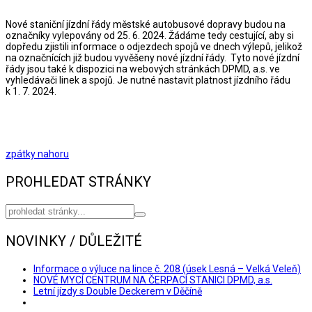
Nové staniční jízdní řády městské autobusové dopravy budou na
označníky vylepovány od 25. 6. 2024. Žádáme tedy cestující, aby si
dopředu zjistili informace o odjezdech spojů ve dnech výlepů, jelikož
na označnících již budou vyvěšeny nové jízdní řády. Tyto nové jízdní
řády jsou také k dispozici na webových stránkách DPMD, a.s. ve
vyhledávači linek a spojů. Je nutné nastavit platnost jízdního řádu
k 1. 7. 2024.
zpátky nahoru
PROHLEDAT STRÁNKY
NOVINKY / DŮLEŽITÉ
Informace o výluce na lince č. 208 (úsek Lesná – Velká Veleň)
NOVÉ MYCÍ CENTRUM NA ČERPACÍ STANICI DPMD, a.s.
Letní jízdy s Double Deckerem v Děčíně