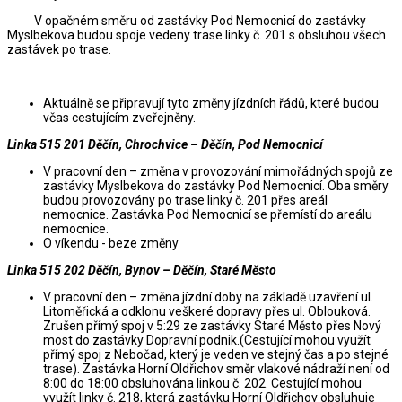
V opačném směru od zastávky Pod Nemocnicí do zastávky
Myslbekova budou spoje vedeny trase linky č. 201 s obsluhou všech
zastávek po trase.
Aktuálně se připravují tyto změny jízdních řádů, které budou
včas cestujícím zveřejněny.
Linka 515 201 Děčín, Chrochvice – Děčín, Pod Nemocnicí
V pracovní den – změna v provozování mimořádných spojů ze
zastávky Myslbekova do zastávky Pod Nemocnicí. Oba směry
budou provozovány po trase linky č. 201 přes areál
nemocnice. Zastávka Pod Nemocnicí se přemístí do areálu
nemocnice.
O víkendu - beze změny
Linka 515 202 Děčín, Bynov – Děčín, Staré Město
V pracovní den – změna jízdní doby na základě uzavření ul.
Litoměřická a odklonu veškeré dopravy přes ul. Oblouková.
Zrušen přímý spoj v 5:29 ze zastávky Staré Město přes Nový
most do zastávky Dopravní podnik.(Cestující mohou využít
přímý spoj z Nebočad, který je veden ve stejný čas a po stejné
trase). Zastávka Horní Oldřichov směr vlakové nádraží není od
8:00 do 18:00 obsluhována linkou č. 202. Cestující mohou
využít linky č. 218, která zastávku Horní Oldřichov obsluhuje