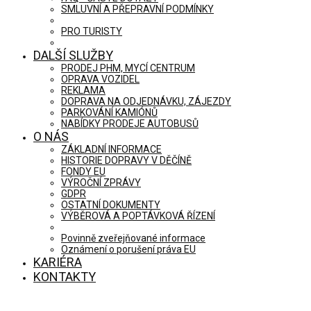
SMLUVNÍ A PŘEPRAVNÍ PODMÍNKY
PRO TURISTY
DALŠÍ SLUŽBY
PRODEJ PHM, MYCÍ CENTRUM
OPRAVA VOZIDEL
REKLAMA
DOPRAVA NA ODJEDNÁVKU, ZÁJEZDY
PARKOVÁNÍ KAMIÓNŮ
NABÍDKY PRODEJE AUTOBUSŮ
O NÁS
ZÁKLADNÍ INFORMACE
HISTORIE DOPRAVY V DĚČÍNĚ
FONDY EU
VÝROČNÍ ZPRÁVY
GDPR
OSTATNÍ DOKUMENTY
VÝBĚROVÁ A POPTÁVKOVÁ ŘÍZENÍ
Povinně zveřejňované informace
Oznámení o porušení práva EU
KARIÉRA
KONTAKTY