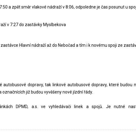
7:50 a zpět směr vlakové nádraží v 8:06, odpoledne je čas posunut u spoj
draží v 7:27 do zastávky Myslbekova
 v zastávce Hlavní nádraží až do Nebočad a tím i k novému spoji ze zas
ské autobusové dopravy, tak linkové autobusové dopravy, které budou na
a označnících již budou vyvěšeny nové jízdní řády.
ánkách DPMD, a.s. ve vyhledávači linek a spojů. Je nutné nast