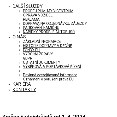
DALŠÍ SLUŽBY
PRODEJ PHM, MYCÍ CENTRUM
OPRAVA VOZIDEL
REKLAMA
DOPRAVA NA ODJEDNÁVKU, ZÁJEZDY
PARKOVÁNÍ KAMIÓNŮ
NABÍDKY PRODEJE AUTOBUSŮ
O NÁS
ZÁKLADNÍ INFORMACE
HISTORIE DOPRAVY V DĚČÍNĚ
FONDY EU
VÝROČNÍ ZPRÁVY
GDPR
OSTATNÍ DOKUMENTY
VÝBĚROVÁ A POPTÁVKOVÁ ŘÍZENÍ
Povinně zveřejňované informace
Oznámení o porušení práva EU
KARIÉRA
KONTAKTY
Změny jízdních řádů od 1. 4. 2024