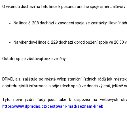
O víkendu dochází na této lince k posunu ranního spoje směr Jalůvčí v 
Na lince č. 208 dochází k zavedení spoje ze zastávky Hlavní ná
Na víkendové lince č. 229 dochází k prodloužení spoje ve 20:50
Ostatní spoje zůstávají beze změny.
DPMD, a.s. zajišťuje po městě výlep staniční jízdních řádů jak měst
dopředu zjistili informace o odjezdech spojů ve dnech výlepů, jelikož n
Tyto nové jízdní řády jsou také k dispozici na webových str
https://www.dpmdas.cz/cestovani-mad/seznam-linek