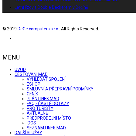
Letní jízdy s Double Deckerem v Děčíně
© 2019
DeCe computers s.r.o.
. All Rights Reserved.
MENU
ÚVOD
CESTOVÁNÍ MAD
VYHLEDAT SPOJENÍ
ESHOP
SMLUVNÍ A PŘEPRAVNÍ PODMÍNKY
CENÍK
PLÁN LINEK MAD
FAQ - ČASTÉ DOTAZY
PRO TURISTY
AKTUÁLNĚ
PŘEDPRODEJNÍ MÍSTO
IDOS
SEZNAM LINEK MAD
DALŠÍ SLUŽBY