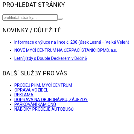
PROHLEDAT STRÁNKY
NOVINKY / DŮLEŽITÉ
Informace o výluce na lince č. 208 (úsek Lesná – Velká Veleň)
NOVÉ MYCÍ CENTRUM NA ČERPACÍ STANICI DPMD, a.s.
Letní jízdy s Double Deckerem v Děčíně
DALŠÍ SLUŽBY PRO VÁS
PRODEJ PHM, MYCÍ CENTRUM
OPRAVA VOZIDEL
REKLAMA
DOPRAVA NA OBJEDNÁVKU, ZÁJEZDY
PARKOVÁNÍ KAMIÓNŮ
NABÍDKY PRODEJE AUTOBUSŮ