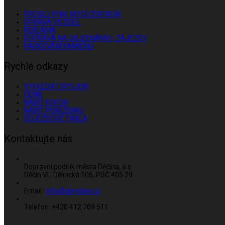
PRODEJ PHM, MYCÍ CENTRUM
OPRAVA VOZIDEL
REKLAMA
DOPRAVA NA OBJEDNÁVKU, ZÁJEZDY
PARKOVÁNÍ KAMIÓNŮ
Rychlé odkazy
VYHLEDAT SPOJENÍ
CENÍK
NABÍT KUPON
NABÍT PENĚŽENKU
ODJEZDOVÉ TABLA
Kontaktujte nás
Dopravní podnik města Děčína, a.s.
Děčín VI., Dělnická 106, PSČ 405 29
Email :
info@dpmdas.cz
Telefon: +420 412 709 511