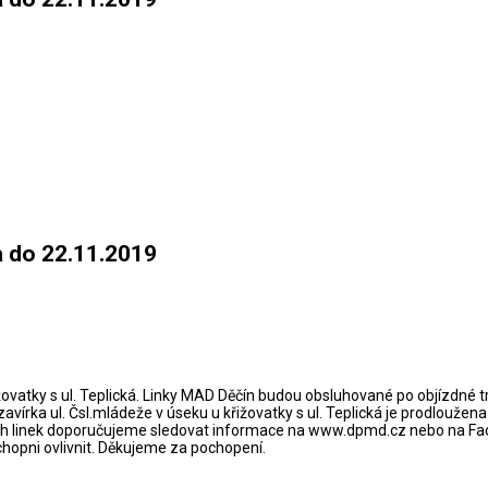
na do 22.11.2019
ižovatky s ul. Teplická. Linky MAD Děčín budou obsluhované po objízdné 
vírka ul. Čsl.mládeže v úseku u křižovatky s ul. Teplická je prodloužena
ch linek doporučujeme sledovat informace na www.dpmd.cz nebo na Fa
hopni ovlivnit. Děkujeme za pochopení.