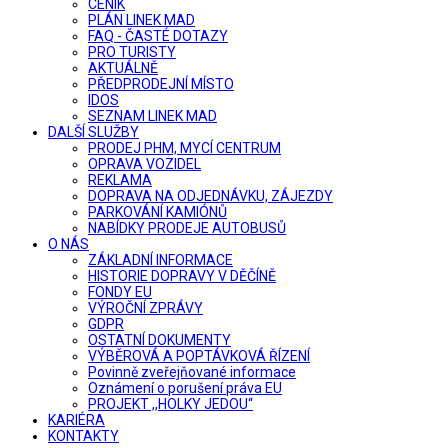
CENÍK
PLÁN LINEK MAD
FAQ - ČASTÉ DOTAZY
PRO TURISTY
AKTUÁLNĚ
PŘEDPRODEJNÍ MÍSTO
IDOS
SEZNAM LINEK MAD
DALŠÍ SLUŽBY
PRODEJ PHM, MYCÍ CENTRUM
OPRAVA VOZIDEL
REKLAMA
DOPRAVA NA ODJEDNÁVKU, ZÁJEZDY
PARKOVÁNÍ KAMIÓNŮ
NABÍDKY PRODEJE AUTOBUSŮ
O NÁS
ZÁKLADNÍ INFORMACE
HISTORIE DOPRAVY V DĚČÍNĚ
FONDY EU
VÝROČNÍ ZPRÁVY
GDPR
OSTATNÍ DOKUMENTY
VÝBĚROVÁ A POPTÁVKOVÁ ŘÍZENÍ
Povinně zveřejňované informace
Oznámení o porušení práva EU
PROJEKT ,,HOLKY JEDOU“
KARIÉRA
KONTAKTY