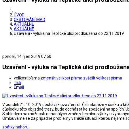
ÚVOD
CESTOVÁNÍ MAD
AKTUÁLNĚ
AKTUÁLNĚ
Uzavření - výluka na Teplické ulici prodloužena do 22.11.2019
pondělí, 14 říjen 2019 07:50
Uzavření - výluka na Teplické ulici prodlouže
velikost písma
zmenšit velikost písma
zvětšit velikost písma
Tisk
Email
V pondělí 21. 10. 2019 dochází k uzavření ul. Čsl.mládeže v úseku u kř
důsledku této objízdné trasy, bude docházet ke zpoždění na spojích. Uza
S ohledem na možnosti nenadálých změn v termínu výluky u vybraný
Omlouváme se za případné problémy vzniklé situací, kterou nejsme sc
zpátky nahoru