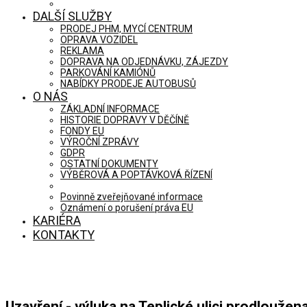
DALŠÍ SLUŽBY
PRODEJ PHM, MYCÍ CENTRUM
OPRAVA VOZIDEL
REKLAMA
DOPRAVA NA ODJEDNÁVKU, ZÁJEZDY
PARKOVÁNÍ KAMIÓNŮ
NABÍDKY PRODEJE AUTOBUSŮ
O NÁS
ZÁKLADNÍ INFORMACE
HISTORIE DOPRAVY V DĚČÍNĚ
FONDY EU
VÝROČNÍ ZPRÁVY
GDPR
OSTATNÍ DOKUMENTY
VÝBĚROVÁ A POPTÁVKOVÁ ŘÍZENÍ
Povinně zveřejňované informace
Oznámení o porušení práva EU
KARIÉRA
KONTAKTY
Uzavření - výluka na Teplické ulici prodlouže