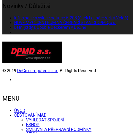
Novinky / Důležité
Informace o výluce na lince č. 208 (úsek Lesná – Velká Veleň)
NOVÉ MYCÍ CENTRUM NA ČERPACÍ STANICI DPMD, a.s.
Letní jízdy s Double Deckerem v Děčíně
© 2019
DeCe computers s.r.o.
. All Rights Reserved.
MENU
ÚVOD
CESTOVÁNÍ MAD
VYHLEDAT SPOJENÍ
ESHOP
SMLUVNÍ A PŘEPRAVNÍ PODMÍNKY