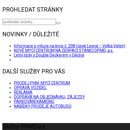
PROHLEDAT STRÁNKY
NOVINKY / DŮLEŽITÉ
Informace o výluce na lince č. 208 (úsek Lesná – Velká Veleň)
NOVÉ MYCÍ CENTRUM NA ČERPACÍ STANICI DPMD, a.s.
Letní jízdy s Double Deckerem v Děčíně
DALŠÍ SLUŽBY PRO VÁS
PRODEJ PHM, MYCÍ CENTRUM
OPRAVA VOZIDEL
REKLAMA
DOPRAVA NA OBJEDNÁVKU, ZÁJEZDY
PARKOVÁNÍ KAMIÓNŮ
NABÍDKY PRODEJE AUTOBUSŮ
Služby DPMD a.s.