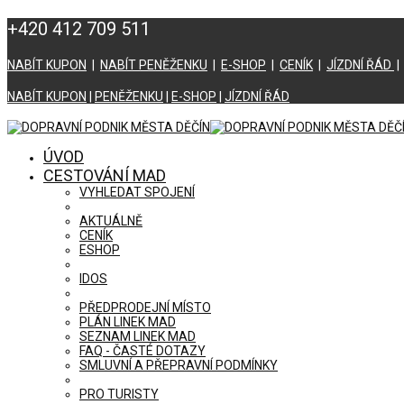
+420 412 709 511
NABÍT KUPON
|
NABÍT PENĚŽENKU
|
E-SHOP
|
CENÍK
|
JÍZDNÍ ŘÁD
NABÍT KUPON
|
PENĚŽENKU
|
E-SHOP
|
JÍZDNÍ ŘÁD
ÚVOD
CESTOVÁNÍ MAD
VYHLEDAT SPOJENÍ
AKTUÁLNĚ
CENÍK
ESHOP
IDOS
PŘEDPRODEJNÍ MÍSTO
PLÁN LINEK MAD
SEZNAM LINEK MAD
FAQ - ČASTÉ DOTAZY
SMLUVNÍ A PŘEPRAVNÍ PODMÍNKY
PRO TURISTY