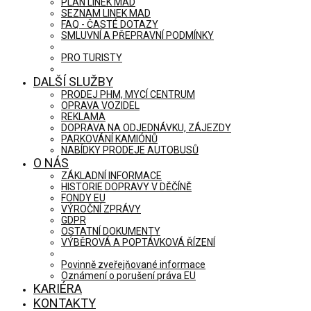
PLÁN LINEK MAD
SEZNAM LINEK MAD
FAQ - ČASTÉ DOTAZY
SMLUVNÍ A PŘEPRAVNÍ PODMÍNKY
PRO TURISTY
DALŠÍ SLUŽBY
PRODEJ PHM, MYCÍ CENTRUM
OPRAVA VOZIDEL
REKLAMA
DOPRAVA NA ODJEDNÁVKU, ZÁJEZDY
PARKOVÁNÍ KAMIÓNŮ
NABÍDKY PRODEJE AUTOBUSŮ
O NÁS
ZÁKLADNÍ INFORMACE
HISTORIE DOPRAVY V DĚČÍNĚ
FONDY EU
VÝROČNÍ ZPRÁVY
GDPR
OSTATNÍ DOKUMENTY
VÝBĚROVÁ A POPTÁVKOVÁ ŘÍZENÍ
Povinně zveřejňované informace
Oznámení o porušení práva EU
KARIÉRA
KONTAKTY