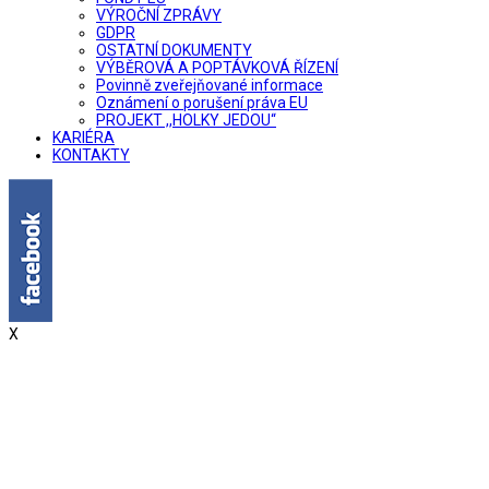
VÝROČNÍ ZPRÁVY
GDPR
OSTATNÍ DOKUMENTY
VÝBĚROVÁ A POPTÁVKOVÁ ŘÍZENÍ
Povinně zveřejňované informace
Oznámení o porušení práva EU
PROJEKT ,,HOLKY JEDOU“
KARIÉRA
KONTAKTY
X