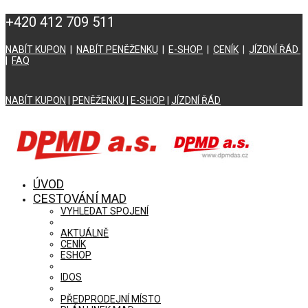
+420 412 709 511
NABÍT KUPON
|
NABÍT PENĚŽENKU
|
E-SHOP
|
CENÍK
|
JÍZDNÍ ŘÁD
|
FAQ
NABÍT KUPON
|
PENĚŽENKU
|
E-SHOP
|
JÍZDNÍ ŘÁD
ÚVOD
CESTOVÁNÍ MAD
VYHLEDAT SPOJENÍ
AKTUÁLNĚ
CENÍK
ESHOP
IDOS
PŘEDPRODEJNÍ MÍSTO