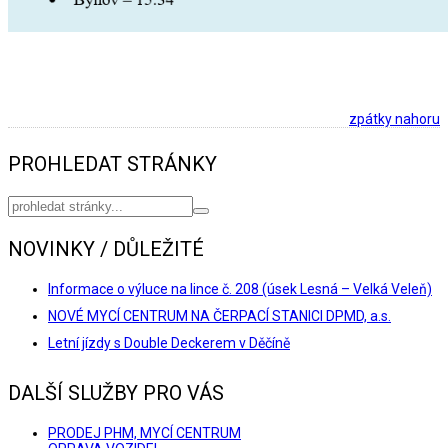
zpátky nahoru
PROHLEDAT STRÁNKY
NOVINKY / DŮLEŽITÉ
Informace o výluce na lince č. 208 (úsek Lesná – Velká Veleň)
NOVÉ MYCÍ CENTRUM NA ČERPACÍ STANICI DPMD, a.s.
Letní jízdy s Double Deckerem v Děčíně
DALŠÍ SLUŽBY PRO VÁS
PRODEJ PHM, MYCÍ CENTRUM