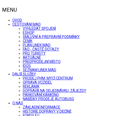
MENU
ÚVOD
CESTOVÁNÍ MAD
VYHLEDAT SPOJENÍ
ESHOP
SMLUVNÍ A PŘEPRAVNÍ PODMÍNKY
CENÍK
PLÁN LINEK MAD
FAQ - ČASTÉ DOTAZY
PRO TURISTY
AKTUÁLNĚ
PŘEDPRODEJNÍ MÍSTO
IDOS
SEZNAM LINEK MAD
DALŠÍ SLUŽBY
PRODEJ PHM, MYCÍ CENTRUM
OPRAVA VOZIDEL
REKLAMA
DOPRAVA NA ODJEDNÁVKU, ZÁJEZDY
PARKOVÁNÍ KAMIÓNŮ
NABÍDKY PRODEJE AUTOBUSŮ
O NÁS
ZÁKLADNÍ INFORMACE
HISTORIE DOPRAVY V DĚČÍNĚ
FONDY EU