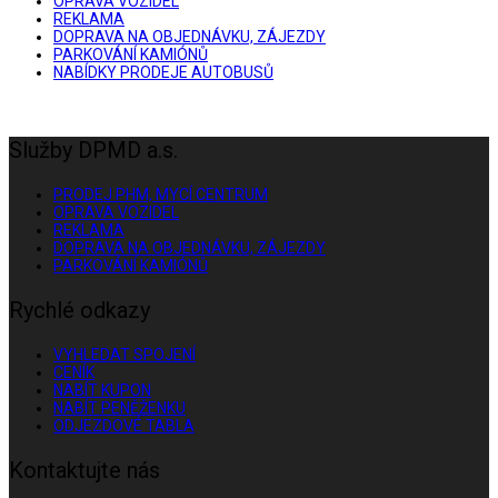
OPRAVA VOZIDEL
REKLAMA
DOPRAVA NA OBJEDNÁVKU, ZÁJEZDY
PARKOVÁNÍ KAMIÓNŮ
NABÍDKY PRODEJE AUTOBUSŮ
Služby DPMD a.s.
PRODEJ PHM, MYCÍ CENTRUM
OPRAVA VOZIDEL
REKLAMA
DOPRAVA NA OBJEDNÁVKU, ZÁJEZDY
PARKOVÁNÍ KAMIÓNŮ
Rychlé odkazy
VYHLEDAT SPOJENÍ
CENÍK
NABÍT KUPON
NABÍT PENĚŽENKU
ODJEZDOVÉ TABLA
Kontaktujte nás