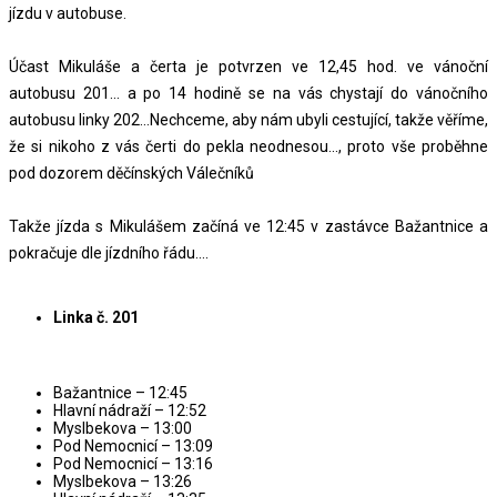
jízdu v autobuse.
Účast Mikuláše a čerta je potvrzen ve 12,45 hod. ve vánoční
autobusu 201… a po 14 hodině se na vás chystají do vánočního
autobusu linky 202…Nechceme, aby nám ubyli cestující, takže věříme,
že si nikoho z vás čerti do pekla neodnesou..., proto vše proběhne
pod dozorem děčínských Válečníků
Takže jízda s Mikulášem začíná ve 12:45 v zastávce Bažantnice a
pokračuje dle jízdního řádu….
Linka č. 201
Bažantnice – 12:45
Hlavní nádraží – 12:52
Myslbekova – 13:00
Pod Nemocnicí – 13:09
Pod Nemocnicí – 13:16
Myslbekova – 13:26