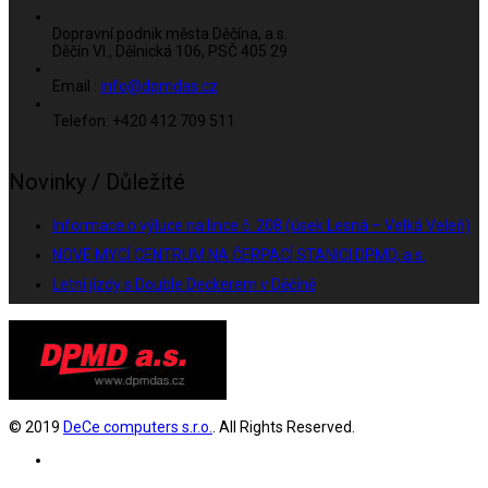
Dopravní podnik města Děčína, a.s.
Děčín VI., Dělnická 106, PSČ 405 29
Email :
info@dpmdas.cz
Telefon: +420 412 709 511
Novinky / Důležité
Informace o výluce na lince č. 208 (úsek Lesná – Velká Veleň)
NOVÉ MYCÍ CENTRUM NA ČERPACÍ STANICI DPMD, a.s.
Letní jízdy s Double Deckerem v Děčíně
© 2019
DeCe computers s.r.o.
. All Rights Reserved.