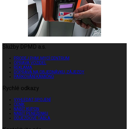
Služby DPMD a.s.
PRODEJ PHM, MYCÍ CENTRUM
OPRAVA VOZIDEL
REKLAMA
DOPRAVA NA OBJEDNÁVKU, ZÁJEZDY
PARKOVÁNÍ KAMIÓNŮ
Rychlé odkazy
VYHLEDAT SPOJENÍ
CENÍK
NABÍT KUPON
NABÍT PENĚŽENKU
ODJEZDOVÉ TABLA