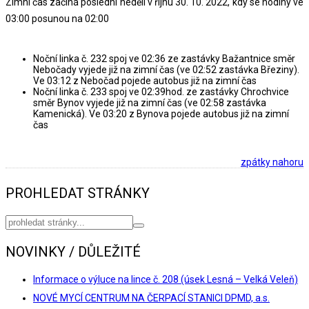
Zimní čas začíná poslední neděli v říjnu 30. 10. 2022, kdy se hodiny ve
03:00 posunou na 02:00
Noční linka č. 232 spoj ve 02:36 ze zastávky Bažantnice směr
Nebočady vyjede již na zimní čas (ve 02:52 zastávka Březiny).
Ve 03:12 z Nebočad pojede autobus již na zimní čas
Noční linka č. 233 spoj ve 02:39hod. ze zastávky Chrochvice
směr Bynov vyjede již na zimní čas (ve 02:58 zastávka
Kamenická). Ve 03:20 z Bynova pojede autobus již na zimní
čas
zpátky nahoru
PROHLEDAT STRÁNKY
NOVINKY / DŮLEŽITÉ
Informace o výluce na lince č. 208 (úsek Lesná – Velká Veleň)
NOVÉ MYCÍ CENTRUM NA ČERPACÍ STANICI DPMD, a.s.