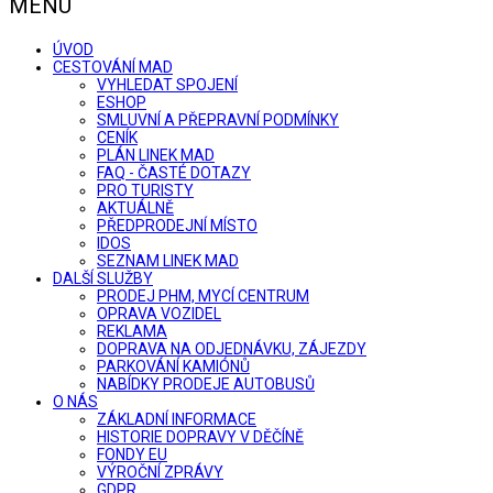
MENU
ÚVOD
CESTOVÁNÍ MAD
VYHLEDAT SPOJENÍ
ESHOP
SMLUVNÍ A PŘEPRAVNÍ PODMÍNKY
CENÍK
PLÁN LINEK MAD
FAQ - ČASTÉ DOTAZY
PRO TURISTY
AKTUÁLNĚ
PŘEDPRODEJNÍ MÍSTO
IDOS
SEZNAM LINEK MAD
DALŠÍ SLUŽBY
PRODEJ PHM, MYCÍ CENTRUM
OPRAVA VOZIDEL
REKLAMA
DOPRAVA NA ODJEDNÁVKU, ZÁJEZDY
PARKOVÁNÍ KAMIÓNŮ
NABÍDKY PRODEJE AUTOBUSŮ
O NÁS
ZÁKLADNÍ INFORMACE
HISTORIE DOPRAVY V DĚČÍNĚ
FONDY EU
VÝROČNÍ ZPRÁVY
GDPR