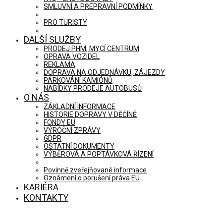
SMLUVNÍ A PŘEPRAVNÍ PODMÍNKY
PRO TURISTY
DALŠÍ SLUŽBY
PRODEJ PHM, MYCÍ CENTRUM
OPRAVA VOZIDEL
REKLAMA
DOPRAVA NA ODJEDNÁVKU, ZÁJEZDY
PARKOVÁNÍ KAMIÓNŮ
NABÍDKY PRODEJE AUTOBUSŮ
O NÁS
ZÁKLADNÍ INFORMACE
HISTORIE DOPRAVY V DĚČÍNĚ
FONDY EU
VÝROČNÍ ZPRÁVY
GDPR
OSTATNÍ DOKUMENTY
VÝBĚROVÁ A POPTÁVKOVÁ ŘÍZENÍ
Povinně zveřejňované informace
Oznámení o porušení práva EU
KARIÉRA
KONTAKTY