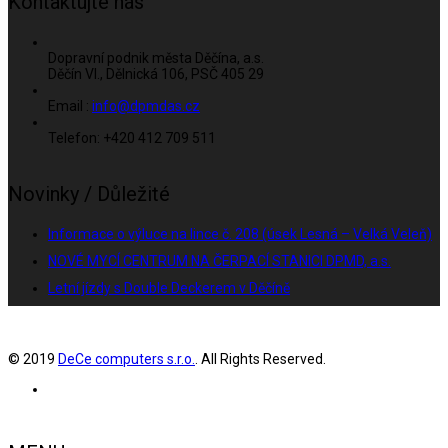
Kontaktujte nás
Dopravní podnik města Děčína, a.s.
Děčín VI., Dělnická 106, PSČ 405 29
Email :
info@dpmdas.cz
Telefon: +420 412 709 511
Novinky / Důležité
Informace o výluce na lince č. 208 (úsek Lesná – Velká Veleň)
NOVÉ MYCÍ CENTRUM NA ČERPACÍ STANICI DPMD, a.s.
Letní jízdy s Double Deckerem v Děčíně
© 2019
DeCe computers s.r.o.
. All Rights Reserved.