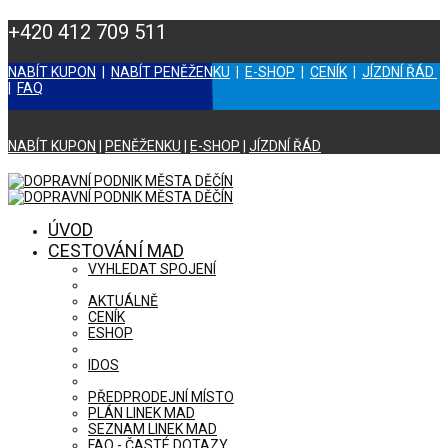
+420 412 709 511
NABÍT KUPON
|
NABÍT PENĚŽENKU
|
E-SHOP
|
CENÍK
|
JÍZDNÍ ŘÁD
|
FAQ
NABÍT KUPON
|
PENĚŽENKU
|
E-SHOP
|
JÍZDNÍ ŘÁD
ÚVOD
CESTOVÁNÍ MAD
VYHLEDAT SPOJENÍ
AKTUÁLNĚ
CENÍK
ESHOP
IDOS
PŘEDPRODEJNÍ MÍSTO
PLÁN LINEK MAD
SEZNAM LINEK MAD
FAQ - ČASTÉ DOTAZY