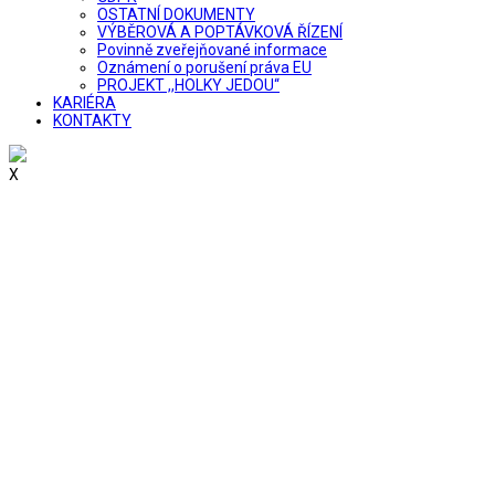
OSTATNÍ DOKUMENTY
VÝBĚROVÁ A POPTÁVKOVÁ ŘÍZENÍ
Povinně zveřejňované informace
Oznámení o porušení práva EU
PROJEKT ,,HOLKY JEDOU“
KARIÉRA
KONTAKTY
X