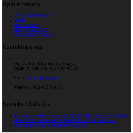
Rychlé odkazy
VYHLEDAT SPOJENÍ
CENÍK
NABÍT KUPON
NABÍT PENĚŽENKU
ODJEZDOVÉ TABLA
Kontaktujte nás
Dopravní podnik města Děčína, a.s.
Děčín VI., Dělnická 106, PSČ 405 29
Email :
info@dpmdas.cz
Telefon: +420 412 709 511
Novinky / Důležité
Informace o výluce na lince č. 208 (úsek Lesná – Velká Veleň)
NOVÉ MYCÍ CENTRUM NA ČERPACÍ STANICI DPMD, a.s.
Letní jízdy s Double Deckerem v Děčíně