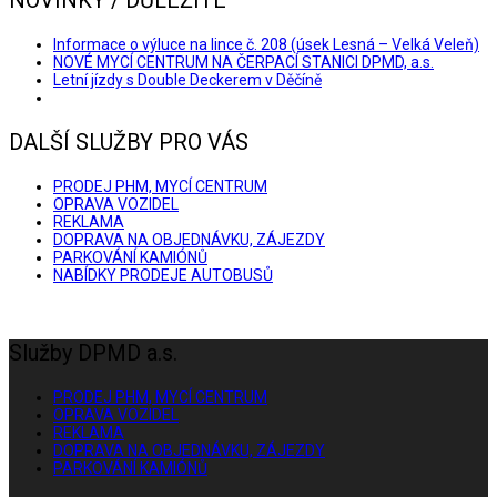
Informace o výluce na lince č. 208 (úsek Lesná – Velká Veleň)
NOVÉ MYCÍ CENTRUM NA ČERPACÍ STANICI DPMD, a.s.
Letní jízdy s Double Deckerem v Děčíně
DALŠÍ SLUŽBY PRO VÁS
PRODEJ PHM, MYCÍ CENTRUM
OPRAVA VOZIDEL
REKLAMA
DOPRAVA NA OBJEDNÁVKU, ZÁJEZDY
PARKOVÁNÍ KAMIÓNŮ
NABÍDKY PRODEJE AUTOBUSŮ
Služby DPMD a.s.
PRODEJ PHM, MYCÍ CENTRUM
OPRAVA VOZIDEL
REKLAMA
DOPRAVA NA OBJEDNÁVKU, ZÁJEZDY
PARKOVÁNÍ KAMIÓNŮ