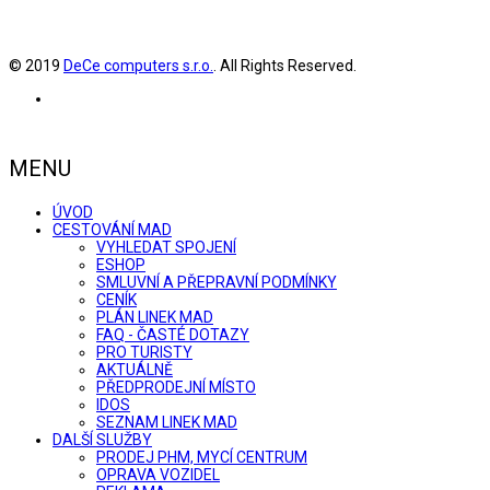
© 2019
DeCe computers s.r.o.
. All Rights Reserved.
MENU
ÚVOD
CESTOVÁNÍ MAD
VYHLEDAT SPOJENÍ
ESHOP
SMLUVNÍ A PŘEPRAVNÍ PODMÍNKY
CENÍK
PLÁN LINEK MAD
FAQ - ČASTÉ DOTAZY
PRO TURISTY
AKTUÁLNĚ
PŘEDPRODEJNÍ MÍSTO
IDOS
SEZNAM LINEK MAD
DALŠÍ SLUŽBY
PRODEJ PHM, MYCÍ CENTRUM
OPRAVA VOZIDEL