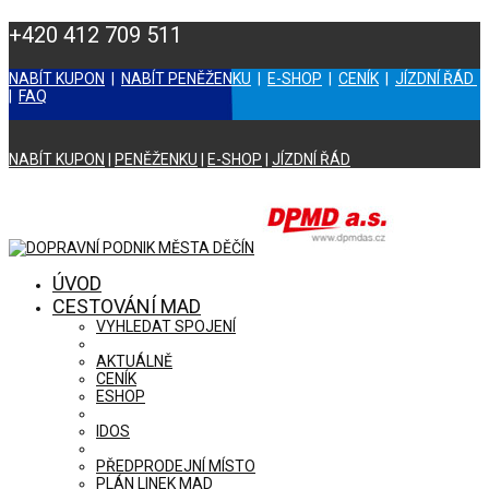
+420 412 709 511
NABÍT KUPON
|
NABÍT PENĚŽENKU
|
E-SHOP
|
CENÍK
|
JÍZDNÍ ŘÁD
|
FAQ
NABÍT KUPON
|
PENĚŽENKU
|
E-SHOP
|
JÍZDNÍ ŘÁD
ÚVOD
CESTOVÁNÍ MAD
VYHLEDAT SPOJENÍ
AKTUÁLNĚ
CENÍK
ESHOP
IDOS
PŘEDPRODEJNÍ MÍSTO
PLÁN LINEK MAD