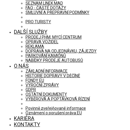
SEZNAM LINEK MAD
FAQ - ČASTÉ DOTAZY
SMLUVNÍ A PŘEPRAVNÍ PODMÍNKY
PRO TURISTY
DALŠÍ SLUŽBY
PRODEJ PHM, MYCÍ CENTRUM
OPRAVA VOZIDEL
REKLAMA
DOPRAVA NA ODJEDNÁVKU, ZÁJEZDY
PARKOVÁNÍ KAMIÓNŮ
NABÍDKY PRODEJE AUTOBUSŮ
O NÁS
ZÁKLADNÍ INFORMACE
HISTORIE DOPRAVY V DĚČÍNĚ
FONDY EU
VÝROČNÍ ZPRÁVY
GDPR
OSTATNÍ DOKUMENTY
VÝBĚROVÁ A POPTÁVKOVÁ ŘÍZENÍ
Povinně zveřejňované informace
Oznámení o porušení práva EU
KARIÉRA
KONTAKTY