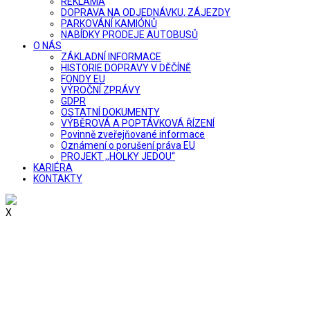
REKLAMA
DOPRAVA NA ODJEDNÁVKU, ZÁJEZDY
PARKOVÁNÍ KAMIÓNŮ
NABÍDKY PRODEJE AUTOBUSŮ
O NÁS
ZÁKLADNÍ INFORMACE
HISTORIE DOPRAVY V DĚČÍNĚ
FONDY EU
VÝROČNÍ ZPRÁVY
GDPR
OSTATNÍ DOKUMENTY
VÝBĚROVÁ A POPTÁVKOVÁ ŘÍZENÍ
Povinně zveřejňované informace
Oznámení o porušení práva EU
PROJEKT ,,HOLKY JEDOU“
KARIÉRA
KONTAKTY
X