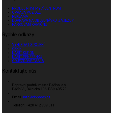
PRODEJ PHM, MYCÍ CENTRUM
OPRAVA VOZIDEL
REKLAMA
DOPRAVA NA OBJEDNÁVKU, ZÁJEZDY
PARKOVÁNÍ KAMIÓNŮ
Rychlé odkazy
VYHLEDAT SPOJENÍ
CENÍK
NABÍT KUPON
NABÍT PENĚŽENKU
ODJEZDOVÉ TABLA
Kontaktujte nás
Dopravní podnik města Děčína, a.s.
Děčín VI., Dělnická 106, PSČ 405 29
Email :
info@dpmdas.cz
Telefon: +420 412 709 511