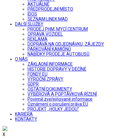
AKTUÁLNĚ
PŘEDPRODEJNÍ MÍSTO
IDOS
SEZNAM LINEK MAD
DALŠÍ SLUŽBY
PRODEJ PHM, MYCÍ CENTRUM
OPRAVA VOZIDEL
REKLAMA
DOPRAVA NA ODJEDNÁVKU, ZÁJEZDY
PARKOVÁNÍ KAMIÓNŮ
NABÍDKY PRODEJE AUTOBUSŮ
O NÁS
ZÁKLADNÍ INFORMACE
HISTORIE DOPRAVY V DĚČÍNĚ
FONDY EU
VÝROČNÍ ZPRÁVY
GDPR
OSTATNÍ DOKUMENTY
VÝBĚROVÁ A POPTÁVKOVÁ ŘÍZENÍ
Povinně zveřejňované informace
Oznámení o porušení práva EU
PROJEKT ,,HOLKY JEDOU“
KARIÉRA
KONTAKTY
X