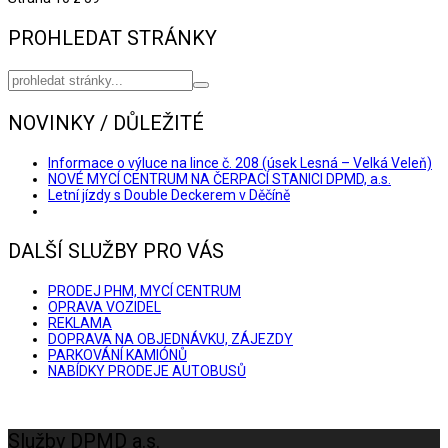
PROHLEDAT STRÁNKY
NOVINKY / DŮLEŽITÉ
Informace o výluce na lince č. 208 (úsek Lesná – Velká Veleň)
NOVÉ MYCÍ CENTRUM NA ČERPACÍ STANICI DPMD, a.s.
Letní jízdy s Double Deckerem v Děčíně
DALŠÍ SLUŽBY PRO VÁS
PRODEJ PHM, MYCÍ CENTRUM
OPRAVA VOZIDEL
REKLAMA
DOPRAVA NA OBJEDNÁVKU, ZÁJEZDY
PARKOVÁNÍ KAMIÓNŮ
NABÍDKY PRODEJE AUTOBUSŮ
Služby DPMD a.s.