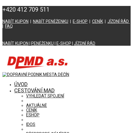
+420 412 709 511
NABÍT KUPON
|
NABÍT PENĚŽENKU
|
E-SHOP
|
CENÍK
|
JÍZDNÍ ŘÁD
|
FAQ
NABÍT KUPON
|
PENĚŽENKU
|
E-SHOP
|
JÍZDNÍ ŘÁD
ÚVOD
CESTOVÁNÍ MAD
VYHLEDAT SPOJENÍ
AKTUÁLNĚ
CENÍK
ESHOP
IDOS