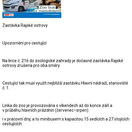
Zastávka Rajské ostrovy
Upozornění pro cestující
Na lince č. 216 do zoologické zahrady je dočasně zastávka Rajské
ostrovy zrušena pro oba směry.
Cestující tak musí využít nejbližší zastávku Hlavní nádraží, stanoviště
č. 1.
Linka do zoo je provozována o víkendech až do konce září a
v průběhu hlavních prázdnin (červenec–srpen)
i v pracovní dny, a to minibusem s kapacitou 15 sedících a 27 stojících
cestujících.