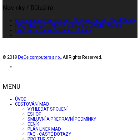
Novinky / Důležité
Informace o výluce na lince č. 208 (úsek Lesná – Velká Veleň)
NOVÉ MYCÍ CENTRUM NA ČERPACÍ STANICI DPMD, a.s.
Letní jízdy s Double Deckerem v Děčíně
© 2019
DeCe computers s.r.o.
. All Rights Reserved.
MENU
ÚVOD
CESTOVÁNÍ MAD
VYHLEDAT SPOJENÍ
ESHOP
SMLUVNÍ A PŘEPRAVNÍ PODMÍNKY
CENÍK
PLÁN LINEK MAD
FAQ - ČASTÉ DOTAZY
PRO TURISTY