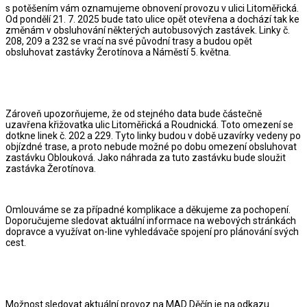
s potěšením vám oznamujeme obnovení provozu v ulici Litoměřická.
Od pondělí 21. 7. 2025 bude tato ulice opět otevřena a dochází tak ke
změnám v obsluhování některých autobusových zastávek. Linky č.
208, 209 a 232 se vrací na své původní trasy a budou opět
obsluhovat zastávky Žerotínova a Náměstí 5. května.
Zároveň upozorňujeme, že od stejného data bude částečně
uzavřena křižovatka ulic Litoměřická a Roudnická. Toto omezení se
dotkne linek č. 202 a 229. Tyto linky budou v době uzavírky vedeny po
objízdné trase, a proto nebude možné po dobu omezení obsluhovat
zastávku Oblouková. Jako náhrada za tuto zastávku bude sloužit
zastávka Žerotínova.
Omlouváme se za případné komplikace a děkujeme za pochopení.
Doporučujeme sledovat aktuální informace na webových stránkách
dopravce a využívat on-line vyhledávače spojení pro plánování svých
cest.
Možnost sledovat aktuální provoz na MAD Děčín je na odkazu