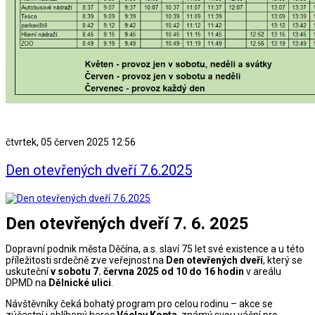
čtvrtek, 05 červen 2025 12:56
Den otevřených dveří 7.6.2025
Den otevřených dveří 7. 6. 2025
Dopravní podnik města Děčína, a.s. slaví 75 let své existence a u této
příležitosti srdečně zve veřejnost na
Den otevřených dveří
, který se
uskuteční
v sobotu 7. června 2025 od 10 do 16 hodin
v areálu
DPMD na
Dělnické ulici
.
Návštěvníky čeká bohatý program pro celou rodinu – akce se
zúčastní i oblíbený herec
Václav Kopta
, známý svou vášní pro