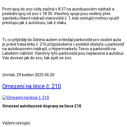
První spoj do zoo vždy začíná v 8:37 na autobusovém nádraží a
poslední spoj od zoo v 18:30. Všechny spoje jsou vedeny přes
zastávku Hlavní nádraží stanoviště č. 1, kde cestující mohou využít
přestupu jak z autobusu, tak z vlaku.
Ti, co přijíždějí do Děčína autem a hledají parkoviště pro osobní auta
je právě trasa linky č. 216 přizpůsobena v podobě obsluhy u parkovišť
na autobusovém nádraží, u Hypermarketu Tesco a parkovišti na
Labském nábřeží. Všechny tyto parkoviště jsou neplacená a autobus
Vás doveze jak do zoo, tak zpět ze zoo.
čtvrtek, 29 květen 2025 06:20
Omezení na lince č. 210
Omezení autobusové dopravy na lince 210
Vážení cestující,