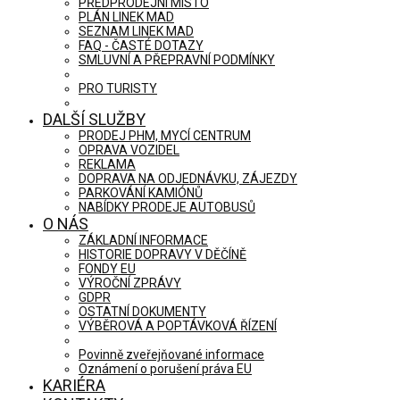
PŘEDPRODEJNÍ MÍSTO
PLÁN LINEK MAD
SEZNAM LINEK MAD
FAQ - ČASTÉ DOTAZY
SMLUVNÍ A PŘEPRAVNÍ PODMÍNKY
PRO TURISTY
DALŠÍ SLUŽBY
PRODEJ PHM, MYCÍ CENTRUM
OPRAVA VOZIDEL
REKLAMA
DOPRAVA NA ODJEDNÁVKU, ZÁJEZDY
PARKOVÁNÍ KAMIÓNŮ
NABÍDKY PRODEJE AUTOBUSŮ
O NÁS
ZÁKLADNÍ INFORMACE
HISTORIE DOPRAVY V DĚČÍNĚ
FONDY EU
VÝROČNÍ ZPRÁVY
GDPR
OSTATNÍ DOKUMENTY
VÝBĚROVÁ A POPTÁVKOVÁ ŘÍZENÍ
Povinně zveřejňované informace
Oznámení o porušení práva EU
KARIÉRA