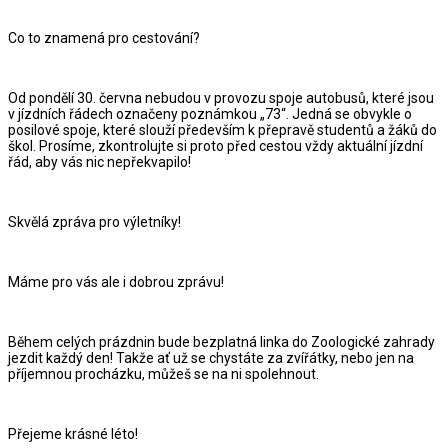
Co to znamená pro cestování?
Od pondělí 30. června nebudou v provozu spoje autobusů, které jsou
v jízdních řádech označeny poznámkou „73“. Jedná se obvykle o
posilové spoje, které slouží především k přepravě studentů a žáků do
škol. Prosíme, zkontrolujte si proto před cestou vždy aktuální jízdní
řád, aby vás nic nepřekvapilo!
Skvělá zpráva pro výletníky!
Máme pro vás ale i dobrou zprávu!
Během celých prázdnin bude bezplatná linka do Zoologické zahrady
jezdit každý den! Takže ať už se chystáte za zvířátky, nebo jen na
příjemnou procházku, můžeš se na ni spolehnout.
Přejeme krásné léto!