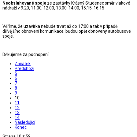
Neobsluhované spoje
ze zastávky Krásný Studenec směr vlakové
nádraží v 9:20, 11:00, 12:00, 13:00, 14:00, 15:15, 16:15
Věříme, že uzavírka nebude trvat až do 17:00 a tak v případě
dřívějšího obnovení komunikace, budou opět obnoveny autobusové
spoje.
Děkujeme za pochopení.
Začátek
Předchozí
5
6
7
8
9
10
11
12
13
14
Následující
Konec
Strana 10 z 59